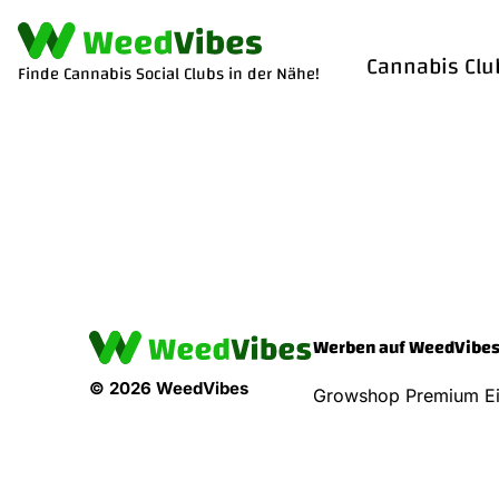
Cannabis Clu
Finde Cannabis Social Clubs in der Nähe!
Werben auf WeedVibe
© 2026 WeedVibes
Growshop Premium Ei