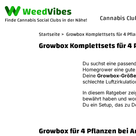
Cannabis Clu
Finde Cannabis Social Clubs in der Nähe!
Startseite
>
Growbox Komplettsets für 4 Pfl
Growbox Komplettsets für 4 
Du suchst eine passen
Homegrower eine gute G
Deine
Growbox-Größe 
schlechte Luftzirkulati
In diesem Ratgeber zei
bewährt haben und wo
Du ein Setup, das zu D
Growbox für 4 Pflanzen bei 