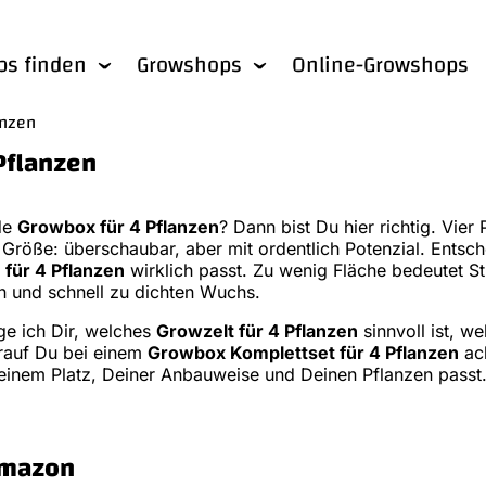
bs finden
Growshops
Online-Growshops
anzen
Pflanzen
de
Growbox für 4 Pflanzen
? Dann bist Du hier richtig. Vier 
röße: überschaubar, aber mit ordentlich Potenzial. Entsche
für 4 Pflanzen
wirklich passt. Zu wenig Fläche bedeutet S
on und schnell zu dichten Wuchs.
ge ich Dir, welches
Growzelt für 4 Pflanzen
sinnvoll ist, w
rauf Du bei einem
Growbox Komplettset für 4 Pflanzen
ach
einem Platz, Deiner Anbauweise und Deinen Pflanzen passt
Amazon