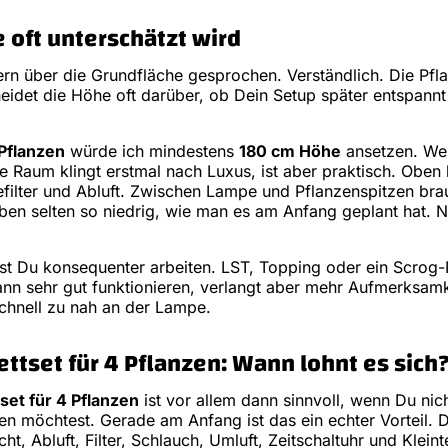
oft unterschätzt wird
ern über die Grundfläche gesprochen. Verständlich. Die Pfla
eidet die Höhe oft darüber, ob Dein Setup später entspannt 
 Pflanzen
würde ich mindestens
180 cm Höhe
ansetzen. Wen
e Raum klingt erstmal nach Luxus, ist aber praktisch. Oben
filter und Abluft. Zwischen Lampe und Pflanzenspitzen br
iben selten so niedrig, wie man es am Anfang geplant hat. Na
sst Du konsequenter arbeiten. LST, Topping oder ein Scrog-
kann sehr gut funktionieren, verlangt aber mehr Aufmerksamk
schnell zu nah an der Lampe.
tset für 4 Pflanzen: Wann lohnt es sich
et für 4 Pflanzen
ist vor allem dann sinnvoll, wenn Du ni
 möchtest. Gerade am Anfang ist das ein echter Vorteil. D
cht, Abluft, Filter, Schlauch, Umluft, Zeitschaltuhr und Kleinte