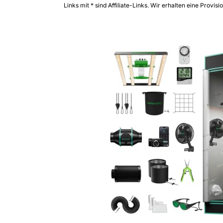
Links mit * sind Affiliate-Links. Wir erhalten eine Provisi