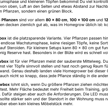
tumsphase und kleineren Töpfen bekommst Du viel kontrolli
 von oben, Luft an den Seiten und etwas Abstand zur Nachb
n Pflanzen, sondern einen grünen Block.
 Pflanzen
sind vor allem
80 x 80 cm
,
100 x 100 cm
und
1
ößen decken ziemlich gut ab, was im Homegrow üblich ist:
box
ist die platzsparende Variante. Vier Pflanzen passen hi
e endlose Wachstumsphase, keine riesigen Töpfe, keine Sort
auf Steroiden. Für kleinere Setups kann 80 x 80 cm gut funk
ig Reserve hast. Besonders in der Blüte wird es schnell vol
wbox
ist für vier Pflanzen meist der sauberste Mittelweg. 
nst vier Töpfe sinnvoll stellen und hast noch genug Raum fü
wand. Genau deshalb landen viele Homegrower bei dieser Gr
 auch nicht so knapp, dass jede Pflanze ständig in die ande
owbox
lohnt sich, wenn Du größere Pflanzen ziehen möchtes
itest. Mehr Fläche bedeutet mehr Freiheit beim Training, g
. Dafür steigen aber auch die Anforderungen. Die LED mus
 sollte stärker sein und der Standort in der Wohnung muss n
ber eben kein kleines Möbelstück mehr.