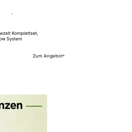
elt Komplettset,
row System
Zum Angebot
*