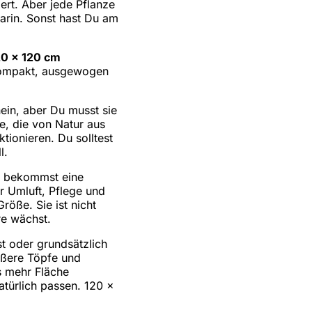
ert. Aber jede Pflanze
arin. Sonst hast Du am
20 x 120 cm
 kompakt, ausgewogen
nein, aber Du musst sie
e, die von Natur aus
tionieren. Du solltest
l.
Du bekommst eine
r Umluft, Pflege und
öße. Sie ist nicht
re wächst.
t oder grundsätzlich
rößere Töpfe und
s mehr Fläche
atürlich passen. 120 x