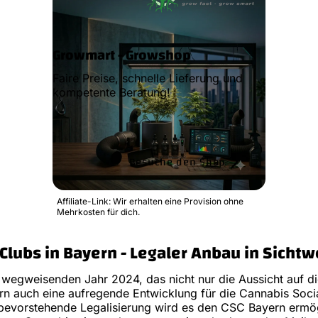
Growmart - Growshop
Faire Preise, schnelle Lieferung und
kompetente Beratung!
Besuche den Shop
Affiliate-Link: Wir erhalten eine Provision ohne
Mehrkosten für dich.
Clubs in Bayern - Legaler Anbau in Sichtw
 wegweisenden Jahr 2024, das nicht nur die Aussicht auf di
rn auch eine aufregende Entwicklung für die Cannabis Soci
 bevorstehende Legalisierung wird es den CSC Bayern ermög