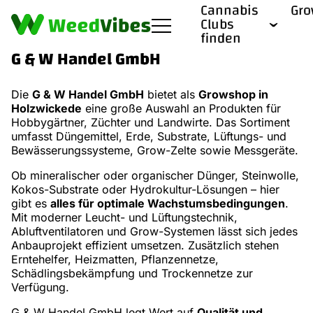
Cannabis
Gr
Clubs
finden
G & W Handel GmbH
Die
G & W Handel GmbH
bietet als
Growshop in
Holzwickede
eine große Auswahl an Produkten für
Hobbygärtner, Züchter und Landwirte. Das Sortiment
umfasst Düngemittel, Erde, Substrate, Lüftungs- und
Bewässerungssysteme, Grow-Zelte sowie Messgeräte.
Ob mineralischer oder organischer Dünger, Steinwolle,
Kokos-Substrate oder Hydrokultur-Lösungen – hier
gibt es
alles für optimale Wachstumsbedingungen
.
Mit moderner Leucht- und Lüftungstechnik,
Abluftventilatoren und Grow-Systemen lässt sich jedes
Anbauprojekt effizient umsetzen. Zusätzlich stehen
Erntehelfer, Heizmatten, Pflanzennetze,
Schädlingsbekämpfung und Trockennetze zur
Verfügung.
G & W Handel GmbH legt Wert auf
Qualität und