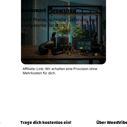
Growmart - Growshop
Faire Preise, schnelle Lieferung und
kompetente Beratung!
Besuche den Shop
Affiliate-Link: Wir erhalten eine Provision ohne
Mehrkosten für dich.
s
Trage dich kostenlos ein!
Über WeedVib